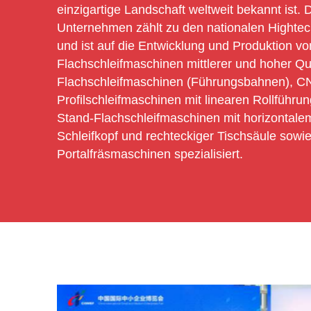
einzigartige Landschaft weltweit bekannt ist. 
Unternehmen zählt zu den nationalen Hight
und ist auf die Entwicklung und Produktion vo
Flachschleifmaschinen mittlerer und hoher Qual
Flachschleifmaschinen (Führungsbahnen), C
Profilschleifmaschinen mit linearen Rollführu
Stand-Flachschleifmaschinen mit horizontalem
Schleifkopf und rechteckiger Tischsäule sowi
Portalfräsmaschinen spezialisiert.