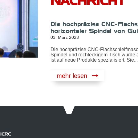
NACHRICHT
Die hochpräzise CNC-Flach
2 * 6 mit
horizontaler Spindel von Gu
der 17. China
International Fair vorgestel
03. März 2023
ukte
spezialisiert.
Die hochpräzise CNC-Flachschleifmasch
 mit horizontaler
r vorgestellt und
Spindel und rechteckigem Tisch wurde au
ist auf neue Produkte spezialisiert. Sie...
mehr lesen
IERE