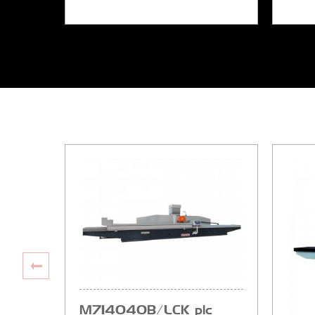
Flac
Flachschleifmaschine
best
M7140×40B/LCK plc