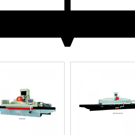
hschleifmaschine zum
Flachschleifmaschine
en Preis
mit...