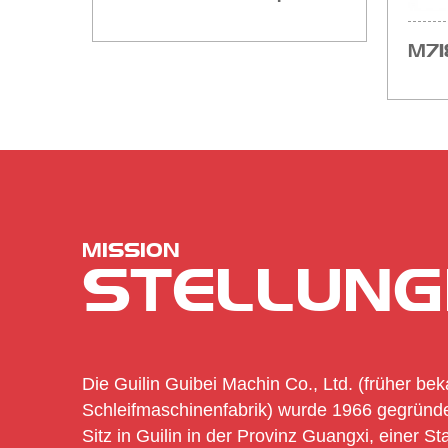
Flachschleifmaschine
beste Fabrik
M71
Fläc
best
P...
MISSION
STELLUN
Die Guilin Guibei Machin Co., Ltd. (früher bek
Schleifmaschinenfabrik) wurde 1966 gegründe
Sitz in Guilin in der Provinz Guangxi, einer Sta