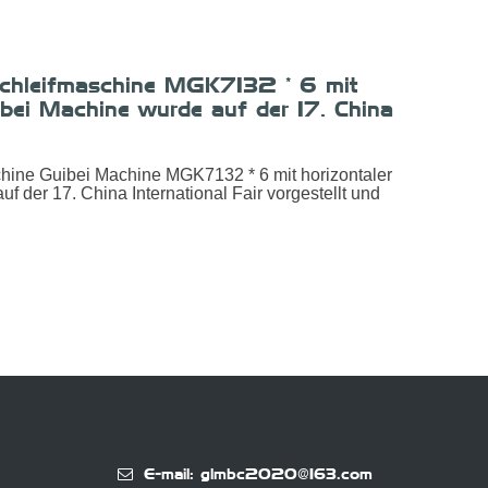
schleifmaschine MGK7132 * 6 mit
Die 
ibei Machine wurde auf der 17. China
hori
lt und ist auf neue Produkte
Inte
03. Mä
spezi
ine Guibei Machine MGK7132 * 6 mit horizontaler
Die h
Spinde
f der 17. China International Fair vorgestellt und
ist au
me
E-mail: glmbc2020@163.com