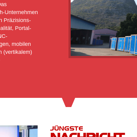
Das
ech-Unternehmen
n Präzisions-
ität, Portal-
NC-
ngen, mobilen
 (vertikalem)
e
JÜNGSTE