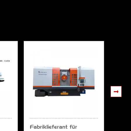
Fabriklieferant für
Hoch