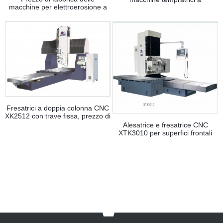
macchine per elettroerosione a
pavimento GL-C8020/CH plc
filo CNC DK7740
Fresatrici a doppia colonna CNC
XK2512 con trave fissa, prezzo di
fabbrica
Alesatrice e fresatrice CNC
XTK3010 per superfici frontali
con tavolo da pavimento, prezzo
di fabbrica