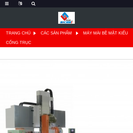
TRANG CHỦ
CÁC SẢN PHẨM
MÁY MÀI BỀ MẶT KIỂU
CỔNG TRỤC