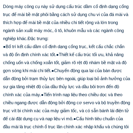
Dòng máy công cụ này sử dụng cấu trúc dầm cố định dạng cổng
trục để mài bề mặt phôi bằng cách sử dụng chu vi của đá mài và
thích hợp để mài bề mặt của nhiều chi tiết rộng và lớn trong
ngành sản xuất máy móc, ô tô, khuôn mẫu và các ngành công
nghiệp khác.
Đặc trưng:
●Bố trí kết cấu dầm cố định dạng cổng trục, kết cấu chắc chắn
và độ ổn định chính xác tốt.
●Thiết kế cấu trúc tối ưu, khả năng
chống uốn và chống xoắn tốt, giảm rõ rệt độ nhám bề mặt và độ
gợn sóng khi mài chi tiết.
●Chuyển động qua lại của bàn được
dẫn động bởi trạm thủy lực bên ngoài, giúp loại bỏ ảnh hưởng của
sự gia tăng nhiệt độ của dầu thủy lực và dầu bôi trơn đến độ
chính xác của máy.
●Tiến trình nạp liệu theo chiều dọc và theo
chiều ngang được dẫn động bởi động cơ servo và bộ truyền động
trục vít bi chính xác của máy giảm tốc, và có sẵn bánh lái điện tử
để cài đặt dụng cụ và nạp liệu vi mô.
●Cấu hình tiêu chuẩn của
đầu mài là trục chính ổ trục lăn chính xác nhập khẩu và chúng tôi