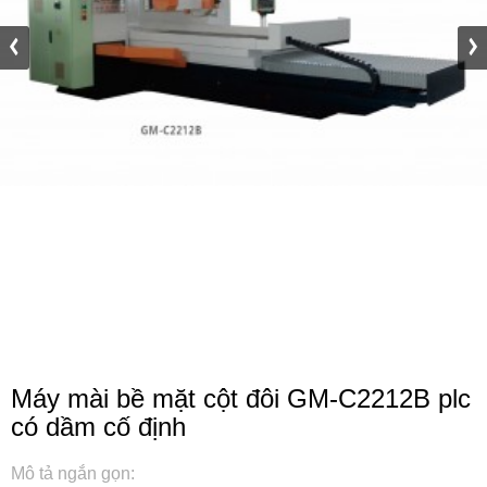
Máy mài bề mặt cột đôi GM-C2212B plc
có dầm cố định
Mô tả ngắn gọn: