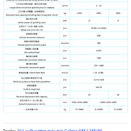
Trước:
Giá xuất xưởng máy mài Caliper GM-L165/40