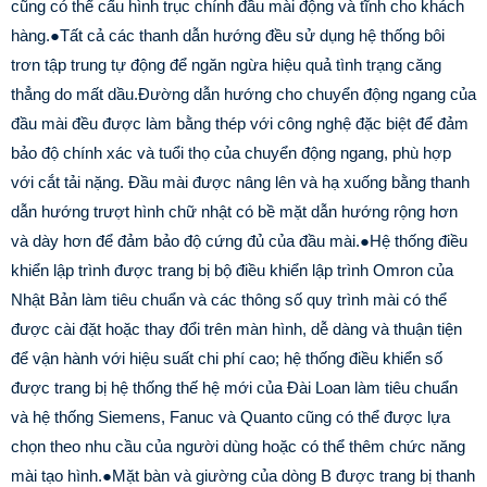
cũng có thể cấu hình trục chính đầu mài động và tĩnh cho khách
hàng.
●Tất cả các thanh dẫn hướng đều sử dụng hệ thống bôi
trơn tập trung tự động để ngăn ngừa hiệu quả tình trạng căng
thẳng do mất dầu.
Đường dẫn hướng cho chuyển động ngang của
đầu mài đều được làm bằng thép với công nghệ đặc biệt để đảm
bảo độ chính xác và tuổi thọ của chuyển động ngang, phù hợp
với cắt tải nặng. Đầu mài được nâng lên và hạ xuống bằng thanh
dẫn hướng trượt hình chữ nhật có bề mặt dẫn hướng rộng hơn
và dày hơn để đảm bảo độ cứng đủ của đầu mài.
●Hệ thống điều
khiển lập trình được trang bị bộ điều khiển lập trình Omron của
Nhật Bản làm tiêu chuẩn và các thông số quy trình mài có thể
được cài đặt hoặc thay đổi trên màn hình, dễ dàng và thuận tiện
để vận hành với hiệu suất chi phí cao; hệ thống điều khiển số
được trang bị hệ thống thế hệ mới của Đài Loan làm tiêu chuẩn
và hệ thống Siemens, Fanuc và Quanto cũng có thể được lựa
chọn theo nhu cầu của người dùng hoặc có thể thêm chức năng
mài tạo hình.
●Mặt bàn và giường của dòng B được trang bị thanh